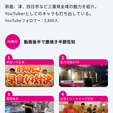
鈴鹿、津、四日市など三重県全域の魅力を紹介。
YouTuberとしてのキャラも打ち出している。
YouTubeフォロワー：3,800人
動画後半で豚焼き半額告知
PR事例
1
2
早食いの企画
協力店舗のPR
3
4
調理風景
店員とベースメンで対決