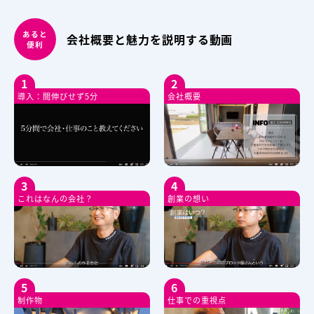
あると
会社概要と魅力を説明する動画
便利
1
2
導入：間伸びせず5分
会社概要
3
4
これはなんの会社？
創業の想い
5
6
制作物
仕事での重視点