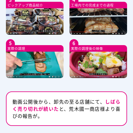
ピックアップ商品紹介
工場内での完成までの過程
5
6
実際の調理
実際の調理後の映像
動画公開後から、卸先の⾄る店舗にて、
しばら
く売り切れが続いた
と、荒⽊國⼀商店様より喜
びの報告が。